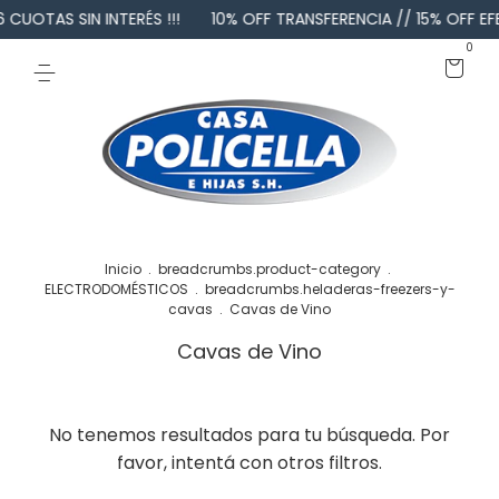
 CUOTAS SIN INTERÉS !!!
10% OFF TRANSFERENCIA // 15% OFF EFE
0
Inicio
.
breadcrumbs.product-category
.
ELECTRODOMÉSTICOS
.
breadcrumbs.heladeras-freezers-y-
cavas
.
Cavas de Vino
Cavas de Vino
No tenemos resultados para tu búsqueda. Por
favor, intentá con otros filtros.