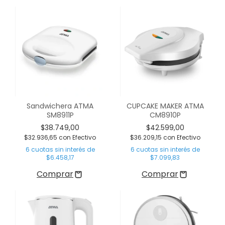
Sandwichera ATMA
CUPCAKE MAKER ATMA
SM8911P
CM8910P
$38.749,00
$42.599,00
$32.936,65
con
Efectivo
$36.209,15
con
Efectivo
6
cuotas sin interés de
6
cuotas sin interés de
$6.458,17
$7.099,83