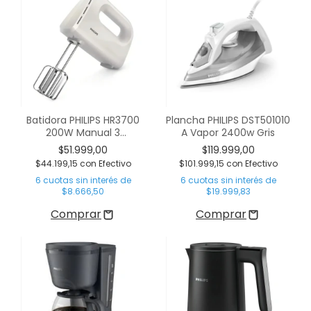
Batidora PHILIPS HR3700
Plancha PHILIPS DST501010
200W Manual 3
A Vapor 2400w Gris
Velocidades
$51.999,00
$119.999,00
$44.199,15
con
Efectivo
$101.999,15
con
Efectivo
6
cuotas sin interés de
6
cuotas sin interés de
$8.666,50
$19.999,83