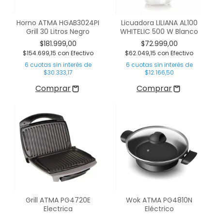
Horno ATMA HGAB3024PI
Licuadora LILIANA AL100
Grill 30 Litros Negro
WHITELIC 500 W Blanco
$181.999,00
$72.999,00
$154.699,15
con
Efectivo
$62.049,15
con
Efectivo
6
cuotas sin interés de
6
cuotas sin interés de
$30.333,17
$12.166,50
Grill ATMA PG4720E
Wok ATMA PG4810N
Electrica
Eléctrico