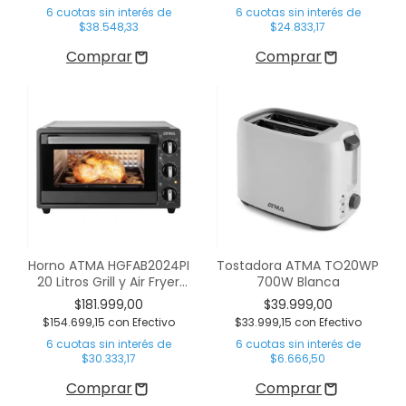
6
cuotas sin interés de
6
cuotas sin interés de
$38.548,33
$24.833,17
Horno ATMA HGFAB2024PI
Tostadora ATMA TO20WP
20 Litros Grill y Air Fryer
700W Blanca
Eléctrico
$181.999,00
$39.999,00
$154.699,15
con
Efectivo
$33.999,15
con
Efectivo
6
cuotas sin interés de
6
cuotas sin interés de
$30.333,17
$6.666,50