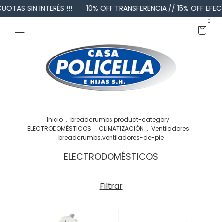
 SIN INTERÉS !!!
10% OFF TRANSFERENCIA // 15% OFF EFECTIVO E
0
Inicio
.
breadcrumbs.product-category
.
ELECTRODOMÉSTICOS
.
CLIMATIZACIÓN
.
Ventiladores
.
breadcrumbs.ventiladores-de-pie
ELECTRODOMÉSTICOS
Filtrar