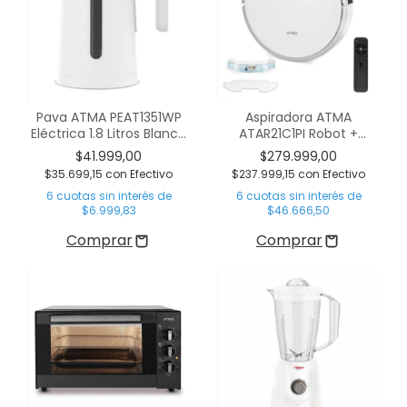
Pava ATMA PEAT1351WP
Aspiradora ATMA
Eléctrica 1.8 Litros Blanca
ATAR21C1PI Robot +
S/Corte
Trapeador Blanca
$41.999,00
$279.999,00
$35.699,15
con
Efectivo
$237.999,15
con
Efectivo
6
cuotas sin interés de
6
cuotas sin interés de
$6.999,83
$46.666,50