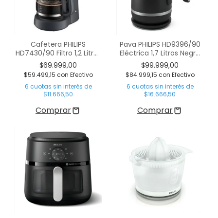
Cafetera PHILIPS
Pava PHILIPS HD9396/90
HD7430/90 Filtro 1,2 Litros
Eléctrica 1,7 Litros Negra
Negra
Doble Capa
$69.999,00
$99.999,00
$59.499,15
con
Efectivo
$84.999,15
con
Efectivo
6
cuotas sin interés de
6
cuotas sin interés de
$11.666,50
$16.666,50