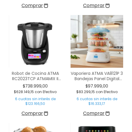
Robot de Cocina ATMA
Vaporiera ATMA VA8121P 3
RC2023TCP ATMAMIX II
Bandejas Panel Digital
1700W 3 Litros Digital
Blanca
$738.999,00
$97.999,00
$628.149,15
con
Efectivo
$83.299,15
con
Efectivo
6
cuotas sin interés de
6
cuotas sin interés de
$123.166,50
$16.333,17