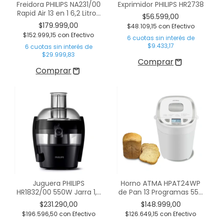
Freidora PHILIPS NA231/00
Exprimidor PHILIPS HR2738
Rapid Air 13 en 1 6,2 Litros
$56.599,00
Digital
$179.999,00
$48.109,15
con
Efectivo
$152.999,15
con
Efectivo
6
cuotas sin interés de
$9.433,17
6
cuotas sin interés de
$29.999,83
Juguera PHILIPS
Horno ATMA HPAT24WP
HR1832/00 550W Jarra 1,5
de Pan 13 Programas 550
Litros
w Blanco
$231.290,00
$148.999,00
$196.596,50
con
Efectivo
$126.649,15
con
Efectivo