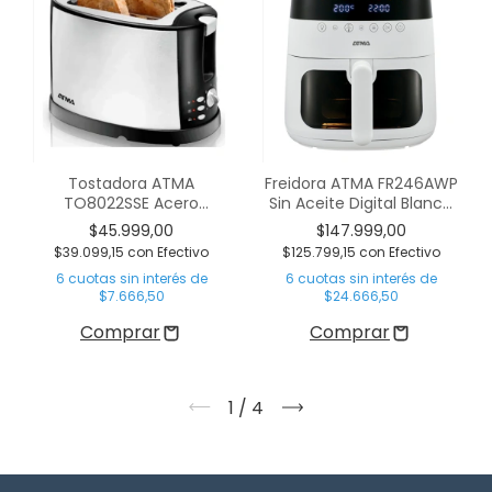
Tostadora ATMA
Freidora ATMA FR246AWP
TO8022SSE Acero
Sin Aceite Digital Blanca
Inoxidable
6 Litros C/Visor
$45.999,00
$147.999,00
$39.099,15
con
Efectivo
$125.799,15
con
Efectivo
6
cuotas sin interés de
6
cuotas sin interés de
$7.666,50
$24.666,50
1
/
4