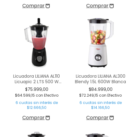
Licuadora LILIANA AL110
Licuadora LILIANA AL300
Licuapic 2 LTS 500 W
Blendy 1.5L 600W Blanca
Negro
$75.999,00
$84.999,00
$64.599,15
con
Efectivo
$72.249,15
con
Efectivo
6
cuotas sin interés de
6
cuotas sin interés de
$12.666,50
$14.166,50