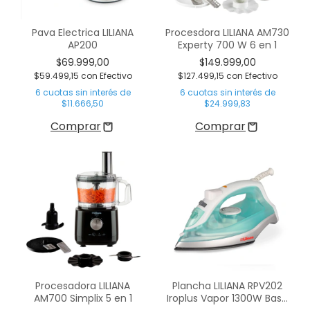
Pava Electrica LILIANA
Procesdora LILIANA AM730
AP200
Experty 700 W 6 en 1
$69.999,00
$149.999,00
$59.499,15
con
Efectivo
$127.499,15
con
Efectivo
6
cuotas sin interés de
6
cuotas sin interés de
$11.666,50
$24.999,83
Procesadora LILIANA
Plancha LILIANA RPV202
AM700 Simplix 5 en 1
Iroplus Vapor 1300W Base