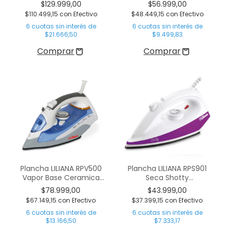
Antiadherente
$129.999,00
$56.999,00
$110.499,15
con
Efectivo
$48.449,15
con
Efectivo
6
cuotas sin interés de
6
cuotas sin interés de
$21.666,50
$9.499,83
Plancha LILIANA RPV500
Plancha LILIANA RPS901
Vapor Base Ceramica
Seca Shotty
2400W
Antihaderente C/
$78.999,00
$43.999,00
Rociador
$67.149,15
con
Efectivo
$37.399,15
con
Efectivo
6
cuotas sin interés de
6
cuotas sin interés de
$13.166,50
$7.333,17