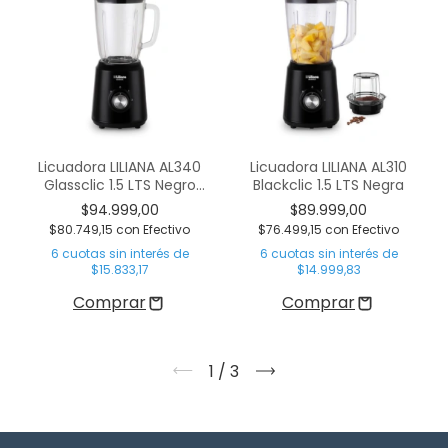
Licuadora LILIANA AL340
Licuadora LILIANA AL310
Glassclic 1.5 LTS Negro
Blackclic 1.5 LTS Negra
Vidrio
$94.999,00
$89.999,00
$80.749,15
con
Efectivo
$76.499,15
con
Efectivo
6
cuotas sin interés de
6
cuotas sin interés de
$15.833,17
$14.999,83
1
/
3