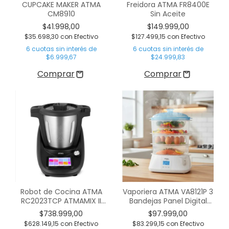
CUPCAKE MAKER ATMA
Freidora ATMA FR8400E
CM8910
Sin Aceite
$41.998,00
$149.999,00
$35.698,30
con
Efectivo
$127.499,15
con
Efectivo
6
cuotas sin interés de
6
cuotas sin interés de
$6.999,67
$24.999,83
Robot de Cocina ATMA
Vaporiera ATMA VA8121P 3
RC2023TCP ATMAMIX II
Bandejas Panel Digital
1700W 3 Litros Digital
Blanca
$738.999,00
$97.999,00
$628.149,15
con
Efectivo
$83.299,15
con
Efectivo