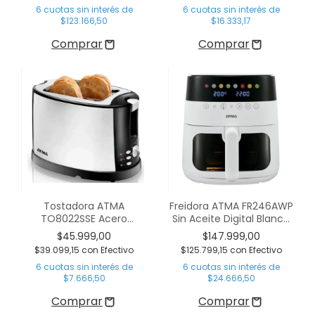
6
cuotas sin interés de
6
cuotas sin interés de
$123.166,50
$16.333,17
Tostadora ATMA
Freidora ATMA FR246AWP
TO8022SSE Acero
Sin Aceite Digital Blanca
Inoxidable
6 Litros C/Visor
$45.999,00
$147.999,00
$39.099,15
con
Efectivo
$125.799,15
con
Efectivo
6
cuotas sin interés de
6
cuotas sin interés de
$7.666,50
$24.666,50