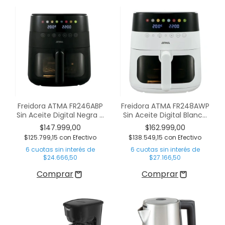
Freidora ATMA FR246ABP
Freidora ATMA FR248AWP
Sin Aceite Digital Negra 6
Sin Aceite Digital Blanca
Litros C/Visor
8 litros C/Visor
$147.999,00
$162.999,00
$125.799,15
con
Efectivo
$138.549,15
con
Efectivo
6
cuotas sin interés de
6
cuotas sin interés de
$24.666,50
$27.166,50