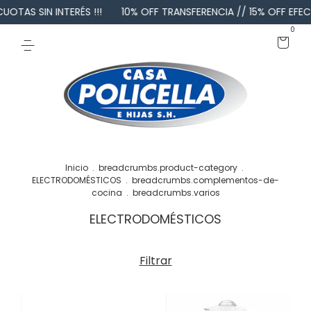
S SIN INTERÉS !!!
10% OFF TRANSFERENCIA // 15% OFF EFECTIVO 
0
Inicio
.
breadcrumbs.product-category
.
ELECTRODOMÉSTICOS
.
breadcrumbs.complementos-de-
cocina
.
breadcrumbs.varios
ELECTRODOMÉSTICOS
Filtrar